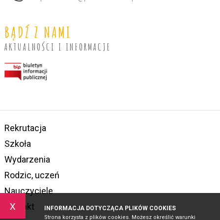
BĄDŹ Z NAMI
AKTUALNOŚCI I INFORMACJE
Rekrutacja
Szkoła
Wydarzenia
Rodzic, uczeń
Nauczyciele
x
Kontakt
INFORMACJA DOTYCZĄCA PLIKÓW COOKIES
Strona korzysta z plików cookies. Możesz określić warunki