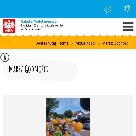
Jesteś tutaj:
Home
>
Aktualności
>
Marsz Godności ...
Marsz Godności