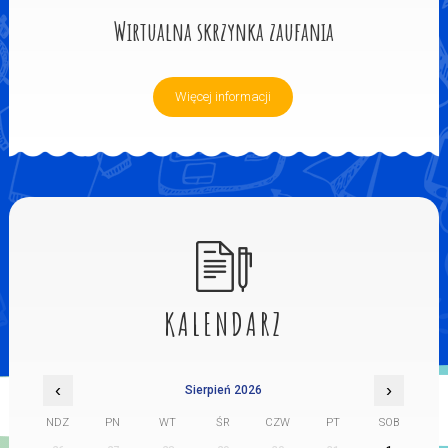
Wirtualna skrzynka zaufania
Więcej informacji
KALENDARZ
‹
›
Sierpień 2026
NDZ
PN
WT
ŚR
CZW
PT
SOB