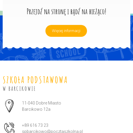
Przejdź na stronę i bądź na bieżąco!
Więcej informacji
SZKOŁA PODSTAWOWA
W BARCIKOWIE
Adres pocztowy:
11-040 Dobre Miasto
Barcikowo 12a
+89 616 73 23
spbarcikowo@pocztaszkolna.pl