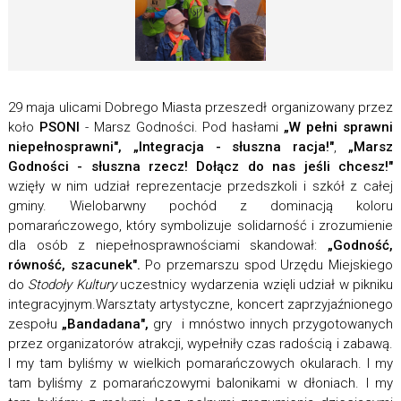
29 maja ulicami Dobrego Miasta przeszedł organizowany przez
koło
PSONI
- Marsz Godności. Pod hasłami
„W pełni sprawni
niepełnosprawni", „Integracja - słuszna racja!"
,
„Marsz
Godności - słuszna rzecz! Dołącz do nas jeśli chcesz!"
wzięły w nim udział reprezentacje przedszkoli i szkół z całej
gminy. Wielobarwny pochód z dominacją koloru
pomarańczowego, który symbolizuje solidarność i zrozumienie
dla osób z niepełnosprawnościami skandował:
„Godność,
równość, szacunek".
Po przemarszu spod Urzędu Miejskiego
do
Stodoły Kultury
uczestnicy wydarzenia wzięli udział w pikniku
integracyjnym.Warsztaty artystyczne, koncert zaprzyjaźnionego
zespołu
„Bandadana",
gry i mnóstwo innych przygotowanych
przez organizatorów atrakcji, wypełniły czas radością i zabawą.
I my tam byliśmy w wielkich pomarańczowych okularach. I my
tam byliśmy z pomarańczowymi balonikami w dłoniach. I my