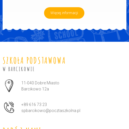
Więcej informacji
SZKOŁA PODSTAWOWA
W BARCIKOWIE
Adres pocztowy:
11-040 Dobre Miasto
Barcikowo 12a
+89 616 73 23
spbarcikowo@pocztaszkolna.pl