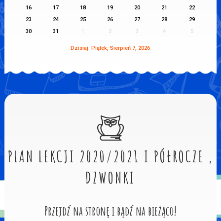
16
17
18
19
20
21
22
23
24
25
26
27
28
29
30
31
1
2
3
4
5
Dzisiaj: Piątek, Sierpień 7, 2026
PLAN LEKCJI 2020/2021 I PÓŁROCZE ,
DZWONKI
Przejdź na stronę i bądź na bieżąco!