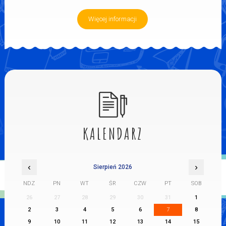
Więcej informacji
KALENDARZ
‹
›
Sierpień 2026
NDZ
PN
WT
ŚR
CZW
PT
SOB
26
27
28
29
30
31
1
2
3
4
5
6
7
8
9
10
11
12
13
14
15