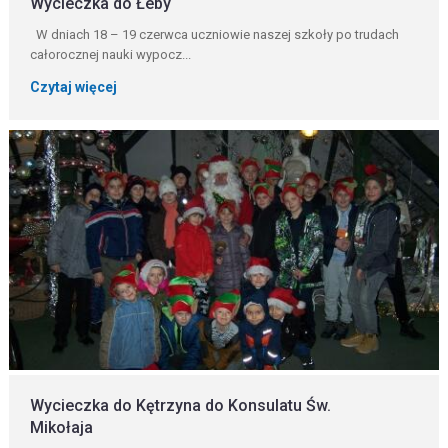
Wycieczka do Łeby
W dniach 18 – 19 czerwca uczniowie naszej szkoły po trudach
całorocznej nauki wypocz...
Czytaj więcej
Wycieczka do Kętrzyna do Konsulatu Św.
Mikołaja