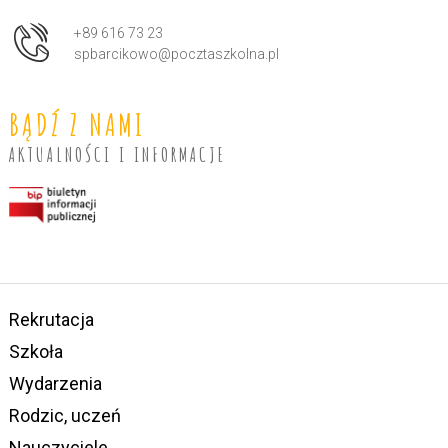
+89 616 73 23
spbarcikowo@pocztaszkolna.pl
BĄDŹ Z NAMI
AKTUALNOŚCI I INFORMACJE
Rekrutacja
Szkoła
Wydarzenia
Rodzic, uczeń
Nauczyciele