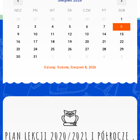
‹
›
Sierpień 2026
NDZ
PN
WT
ŚR
CZW
PT
SOB
26
27
28
29
30
31
1
2
3
4
5
6
7
8
9
10
11
12
13
14
15
16
17
18
19
20
21
22
23
24
25
26
27
28
29
30
31
1
2
3
4
5
Dzisiaj: Sobota, Sierpień 8, 2026
PLAN LEKCJI 2020/2021 I PÓŁROCZE ,