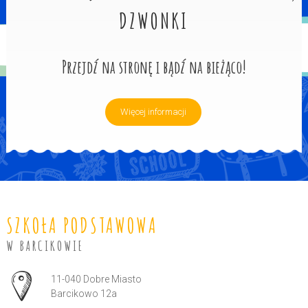
DZWONKI
Przejdź na stronę i bądź na bieżąco!
Więcej informacji
SZKOŁA PODSTAWOWA
W BARCIKOWIE
Adres pocztowy:
11-040 Dobre Miasto
Barcikowo 12a